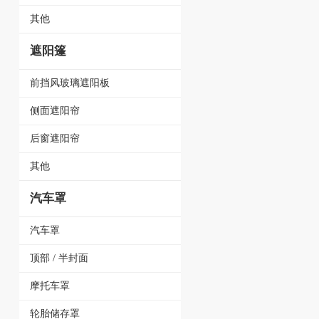
其他
遮阳篷
前挡风玻璃遮阳板
侧面遮阳帘
后窗遮阳帘
其他
汽车罩
汽车罩
顶部 / 半封面
摩托车罩
轮胎储存罩